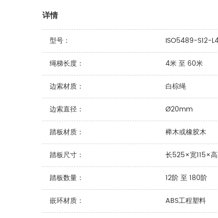
详情
型号：
ISO5489-S12-L4
绳梯长度：
4米 至 60米
边索材质：
白棕绳
边索直径：
Ø20mm
踏板材质：
榉木或橡胶木
踏板尺寸：
长525×宽115×
踏板数量：
12阶 至 180阶
嵌环材质：
ABS工程塑料