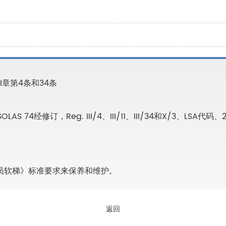
I章第4条和34条
AS 74经修订，Reg. III/4、III/11、III/34和X/3、LSA代码、2
－引航员软梯》标准要求来保养和维护。
返回