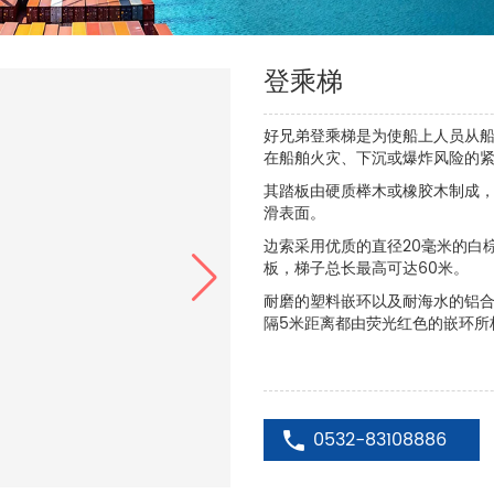
登乘梯
好兄弟登乘梯是为使船上人员从
在船舶火灾、下沉或爆炸风险的
其踏板由硬质榉木或橡胶木制成
滑表面。
边索采用优质的直径20毫米的白
板，梯子总长最高可达60米。
耐磨的塑料嵌环以及耐海水的铝
隔5米距离都由荧光红色的嵌环所
0532-83108886