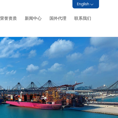
English
荣誉资质
新闻中心
国外代理
联系我们