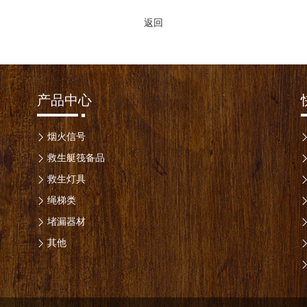
返回
产品中心
烟火信号
救生艇筏备品
救生灯具
绳梯类
堵漏器材
其他