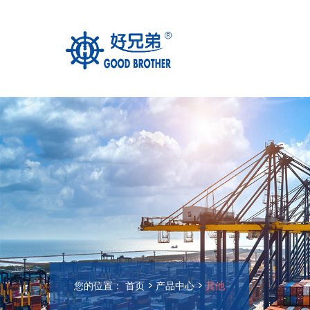
您的位置：
首页
>
产品中心
>
其他